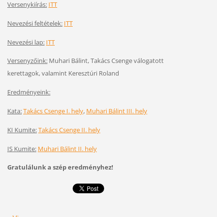
Versenykiírás:
ITT
Nevezési feltételek:
ITT
Nevezési lap:
ITT
Versenyzőink:
Muhari Bálint, Takács Csenge válogatott
kerettagok, valamint Keresztúri Roland
Eredményeink:
Kata:
Takács Csenge I. hely
,
Muhari Bálint III. hely
KI Kumite:
Takács Csenge II. hely
IS Kumite:
Muhari Bálint II. hely
Gratulálunk a szép eredményhez!