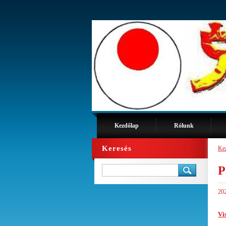
Kezdőlap
Rólunk
Keresés
Ke
P
202
Vi