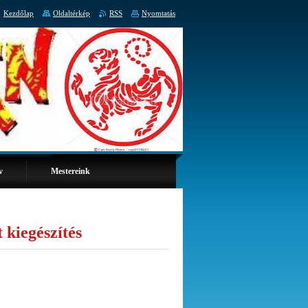
Kezdőlap
Oldaltérkép
RSS
Nyomtatás
v
Mestereink
 kiegészítés