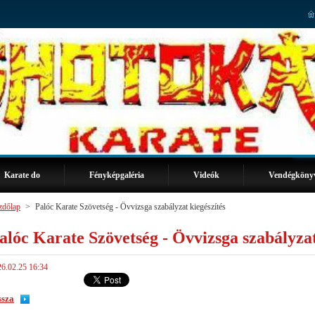
Karate do
Fényképgaléria
Videók
Vendégköny
zdőlap
>
Palóc Karate Szövetség - Övvizsga szabályzat kiegészítés
alóc Karate Szövetség - Övvizsga szabályzat
6.02.25 16:34
ssza