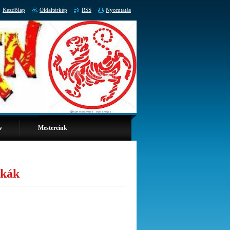
Kezdőlap
Oldaltérkép
RSS
Nyomtatás
v
Mestereink
ékák