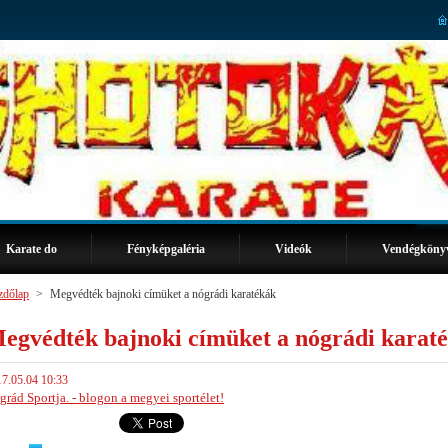
Karate do
Fényképgaléria
Videók
Vendégköny
zdőlap
>
Megvédték bajnoki címüket a nógrádi karatékák
egvédték bajnoki címüket a nógrádi karat
7.05.04 10:33
grád Sportja. - blogon a megyei sportélet!