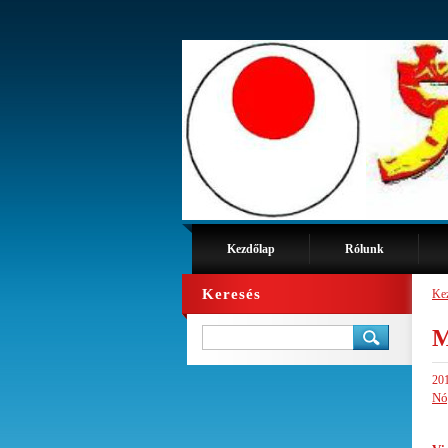
Kezdőlap
Rólunk
Keresés
Ke
M
201
Nó