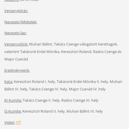
Versenykiírás:
Nevezési feltételek:
Nevezési lap:
Versenyzőink:
Muhari Bálint, Takács Csenge válogatott kerettagok,
valamint Takácsné Erdei Mónika, Keresztúri Roland, Rados Csenge és
Major Csanád
Eredményeink:
Kata:
Keresztúri Roland I. hely, Takácsné Erdei Mónika II. hely, Muhari
Bálint IV. hely, Takács Csenge IV. hely, Major Csanád IV. hely
KI Kumite:
Takács Csenge II. hely,
Rados Csenge III. hely
IS Kumite:
Keresztúri Roland II. hely,
Muhari Bálint III. hely
Videó:
ITT