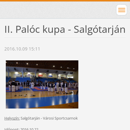
II. Palóc kupa - Salgótarján
2016.10.09 15:11
Helyszín:
Salgótarján - Városi Sportcsarnok
Időpont:
2016.10.22.